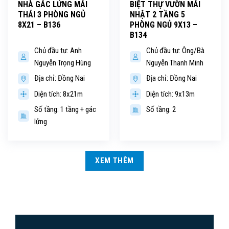
NHÀ GÁC LỬNG MÁI
BIỆT THỰ VƯỜN MÁI
THÁI 3 PHÒNG NGỦ
NHẬT 2 TẦNG 5
8X21 – B136
PHÒNG NGỦ 9X13 –
B134
Chủ đầu tư: Anh
Chủ đầu tư: Ông/Bà
Nguyễn Trọng Hùng
Nguyễn Thanh Minh
Địa chỉ: Đồng Nai
Địa chỉ: Đồng Nai
Diện tích: 8x21m
Diện tích: 9x13m
Số tầng: 1 tầng + gác
Số tầng: 2
lửng
XEM THÊM