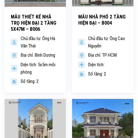
MẪU THIẾT KẾ NHÀ
MẪU NHÀ PHỐ 2 TẦNG
TRỌ HIỆN ĐẠI 2 TẦNG
HIỆN ĐẠI – B004
5X47M – B006
Chủ đầu tư: Ông Hà
Chủ đầu tư: Ông Cao
Văn Thái
Nguyễn
Địa chỉ: Bình Dương
Địa chỉ: TP HCM
Diện tích: 5x5m mỗi
Diện tích:
phòng
Số tầng: 2
Số tầng: 2