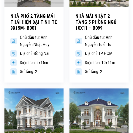
NHÀ PHỐ 2 TẦNG MÁI
NHÀ MÁI NHẬT 2
THÁI HIỆN ĐẠI TINH TẾ
TẦNG 5 PHÒNG NGỦ
9X15M- B001
10X11 – B099
Chủ đầu tư: Anh
Chủ đầu tư: Anh
Nguyễn Nhật Huy
Nguyễn Tuấn Tú
Địa chỉ: Đồng Nai
Địa chỉ: TP HCM
Diện tích: 9x15m
Diện tích: 10x11m
Số tầng: 2
Số tầng: 2