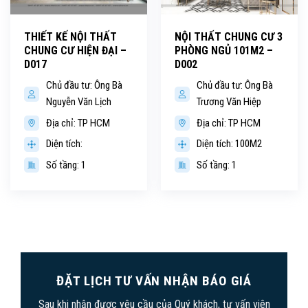
THIẾT KẾ NỘI THẤT
NỘI THẤT CHUNG CƯ 3
CHUNG CƯ HIỆN ĐẠI –
PHÒNG NGỦ 101M2 –
D017
D002
Chủ đầu tư: Ông Bà
Chủ đầu tư: Ông Bà
Nguyễn Văn Lịch
Trương Văn Hiệp
Địa chỉ: TP HCM
Địa chỉ: TP HCM
Diện tích:
Diện tích: 100M2
Số tầng: 1
Số tầng: 1
ĐẶT LỊCH TƯ VẤN NHẬN BÁO GIÁ
Sau khi nhận được yêu cầu của Quý khách, tư vấn viên