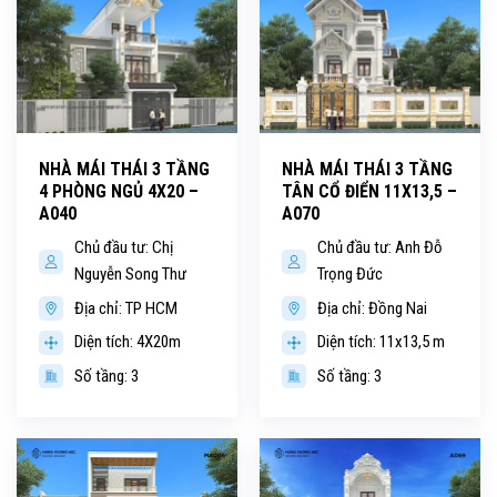
NHÀ MÁI THÁI 3 TẦNG
NHÀ MÁI THÁI 3 TẦNG
4 PHÒNG NGỦ 4X20 –
TÂN CỔ ĐIỂN 11X13,5 –
A040
A070
Chủ đầu tư: Chị
Chủ đầu tư: Anh Đỗ
Nguyễn Song Thư
Trọng Đức
Địa chỉ: TP HCM
Địa chỉ: Đồng Nai
Diện tích: 4X20m
Diện tích: 11x13,5 m
Số tầng: 3
Số tầng: 3