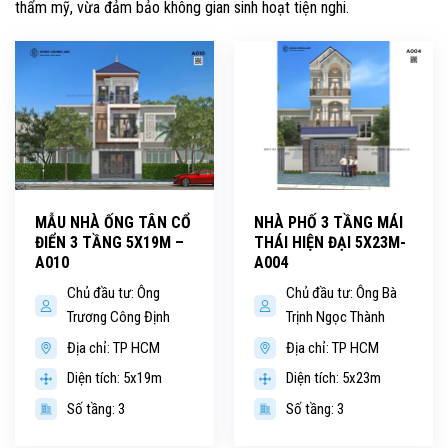
thẩm mỹ, vừa đảm bảo không gian sinh hoạt tiện nghi.
MẪU NHÀ ỐNG TÂN CỔ
NHÀ PHỐ 3 TẦNG MÁI
ĐIỂN 3 TẦNG 5X19M –
THÁI HIỆN ĐẠI 5X23M-
A010
A004
Chủ đầu tư: Ông
Chủ đầu tư: Ông Bà
Trương Công Định
Trịnh Ngọc Thành
Địa chỉ: TP HCM
Địa chỉ: TP HCM
Diện tích: 5x19m
Diện tích: 5x23m
Số tầng: 3
Số tầng: 3