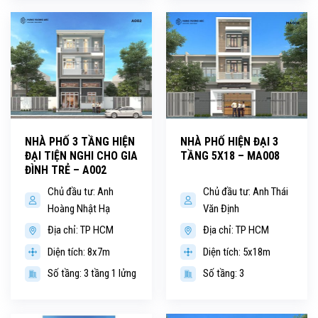
NHÀ PHỐ 3 TẦNG HIỆN
NHÀ PHỐ HIỆN ĐẠI 3
ĐẠI TIỆN NGHI CHO GIA
TẦNG 5X18 – MA008
ĐÌNH TRẺ – A002
Chủ đầu tư: Anh
Chủ đầu tư: Anh Thái
Hoàng Nhật Hạ
Văn Định
Địa chỉ: TP HCM
Địa chỉ: TP HCM
Diện tích: 8x7m
Diện tích: 5x18m
Số tầng: 3 tầng 1 lửng
Số tầng: 3