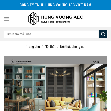
Skip
CÔNG TY TNHH HÙNG VƯƠNG AEC VIỆT NAM
to
content
Tìm
kiếm:
Trang chủ
/
Nội thất
/
Nội thất chung cư