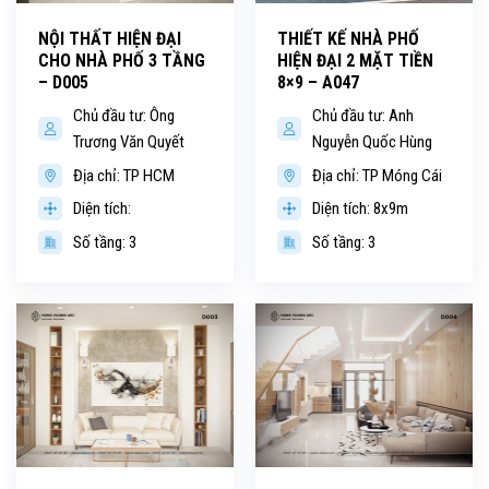
NỘI THẤT HIỆN ĐẠI
THIẾT KẾ NHÀ PHỐ
CHO NHÀ PHỐ 3 TẦNG
HIỆN ĐẠI 2 MẶT TIỀN
– D005
8×9 – A047
Chủ đầu tư: Ông
Chủ đầu tư: Anh
Trương Văn Quyết
Nguyễn Quốc Hùng
Địa chỉ: TP HCM
Địa chỉ: TP Móng Cái
Diện tích:
Diện tích: 8x9m
Số tầng: 3
Số tầng: 3