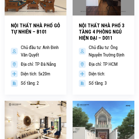
NỘI THẤT NHÀ PHỐ GỖ
NỘI THẤT NHÀ PHỐ 3
TỰ NHIÊN – B101
TẦNG 4 PHÒNG NGỦ
HIỆN ĐẠI – D011
Chủ đầu tư: Anh Đinh
Chủ đầu tư: Ông
Văn Quyết
Nguyễn Trường Định
Địa chỉ: TP Đà Nẵng
Địa chỉ: TP HCM
Diện tích: 5x20m
Diện tích:
Số tầng: 2
Số tầng: 3