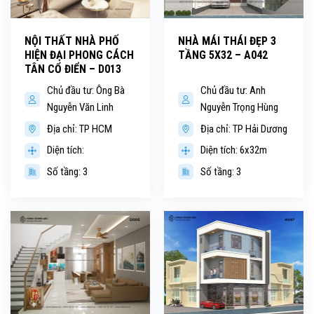
NỘI THẤT NHÀ PHỐ
NHÀ MÁI THÁI ĐẸP 3
HIỆN ĐẠI PHONG CÁCH
TẦNG 5X32 – A042
TÂN CỔ ĐIỂN – D013
Chủ đầu tư: Ông Bà
Chủ đầu tư: Anh
Nguyễn Văn Linh
Nguyễn Trọng Hùng
Địa chỉ: TP HCM
Địa chỉ: TP Hải Dương
Diện tích:
Diện tích: 6x32m
Số tầng: 3
Số tầng: 3