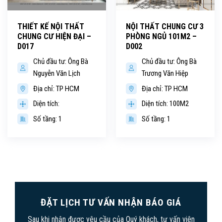
THIẾT KẾ NỘI THẤT
NỘI THẤT CHUNG CƯ 3
CHUNG CƯ HIỆN ĐẠI –
PHÒNG NGỦ 101M2 –
D017
D002
Chủ đầu tư: Ông Bà
Chủ đầu tư: Ông Bà
Nguyễn Văn Lịch
Trương Văn Hiệp
Địa chỉ: TP HCM
Địa chỉ: TP HCM
Diện tích:
Diện tích: 100M2
Số tầng: 1
Số tầng: 1
ĐẶT LỊCH TƯ VẤN NHẬN BÁO GIÁ
Sau khi nhận được yêu cầu của Quý khách, tư vấn viên