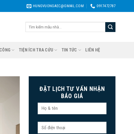
HUNGVUONGAEC@GMAIL.COM
0917472787
Tìm
kiếm:
 CÔNG
TIỆN ÍCH TRA CỨU
TIN TỨC
LIÊN HỆ
ĐẶT LỊCH TƯ VẤN NHẬN
BÁO GIÁ