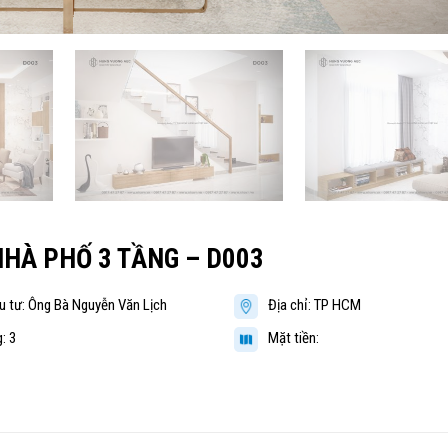
 NHÀ PHỐ 3 TẦNG – D003
u tư: Ông Bà Nguyễn Văn Lịch
Địa chỉ: TP HCM
: 3
Mặt tiền: