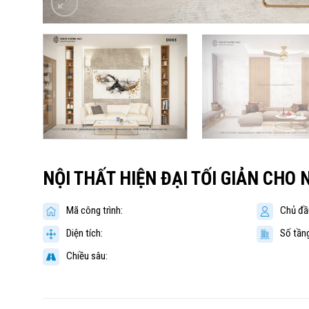
NỘI THẤT HIỆN ĐẠI TỐI GIẢN CHO
Mã công trình:
Chủ đầ
Diện tích:
Số tầng
Chiều sâu: