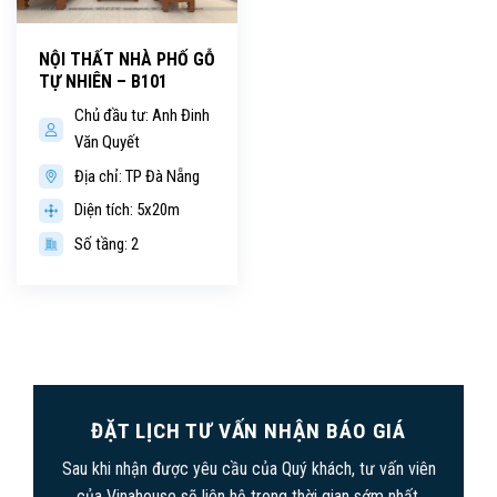
NỘI THẤT NHÀ PHỐ GỖ
TỰ NHIÊN – B101
Chủ đầu tư: Anh Đinh
Văn Quyết
Địa chỉ: TP Đà Nẵng
Diện tích: 5x20m
Số tầng: 2
ĐẶT LỊCH TƯ VẤN NHẬN BÁO GIÁ
Sau khi nhận được yêu cầu của Quý khách, tư vấn viên
của Vinahouse sẽ liên hệ trong thời gian sớm nhất.