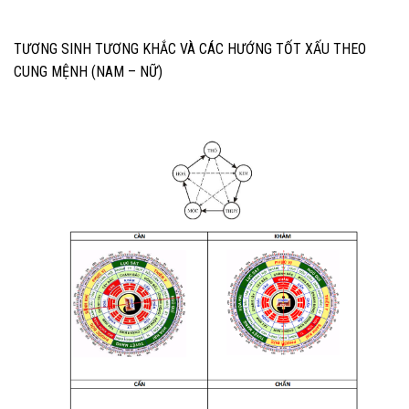
TƯƠNG SINH TƯƠNG KHẮC VÀ CÁC HƯỚNG TỐT XẤU THEO
CUNG MỆNH (NAM – NỮ)