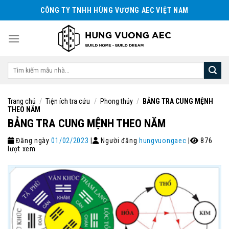
Skip
CÔNG TY TNHH HÙNG VƯƠNG AEC VIỆT NAM
to
content
Tìm
kiếm:
Trang chủ
/
Tiện ích tra cứu
/
Phong thủy
/
BẢNG TRA CUNG MỆNH
THEO NĂM
BẢNG TRA CUNG MỆNH THEO NĂM
Đăng ngày
01/02/2023
|
Người đăng
hungvuongaec
|
876
lượt xem