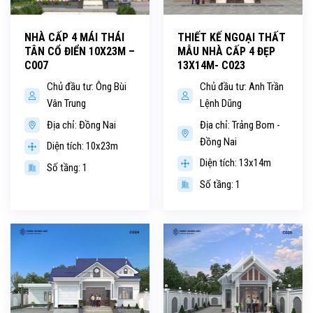
NHÀ CẤP 4 MÁI THÁI
THIẾT KẾ NGOẠI THẤT
TÂN CỔ ĐIỂN 10X23M –
MẪU NHÀ CẤP 4 ĐẸP
C007
13X14M- C023
Chủ đầu tư: Ông Bùi
Chủ đầu tư: Anh Trần
Vân Trung
Lệnh Dũng
Địa chỉ: Đồng Nai
Địa chỉ: Trảng Bom -
Đồng Nai
Diện tích: 10x23m
Diện tích: 13x14m
Số tầng: 1
Số tầng: 1