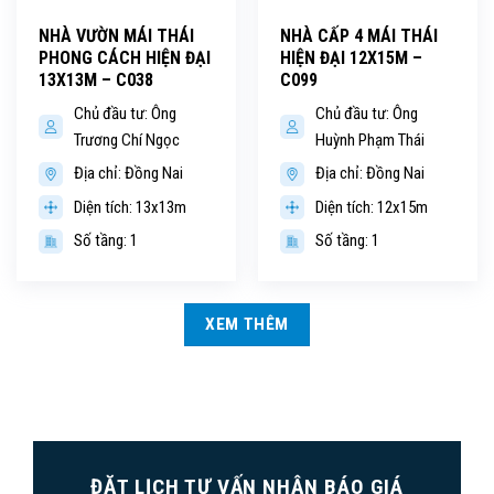
NHÀ VƯỜN MÁI THÁI
NHÀ CẤP 4 MÁI THÁI
PHONG CÁCH HIỆN ĐẠI
HIỆN ĐẠI 12X15M –
13X13M – C038
C099
Chủ đầu tư: Ông
Chủ đầu tư: Ông
Trương Chí Ngọc
Huỳnh Phạm Thái
Địa chỉ: Đồng Nai
Địa chỉ: Đồng Nai
Diện tích: 13x13m
Diện tích: 12x15m
Số tầng: 1
Số tầng: 1
XEM THÊM
ĐẶT LỊCH TƯ VẤN NHẬN BÁO GIÁ