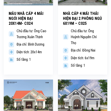
MẪU NHÀ CẤP 4 MÁI
NHÀ CẤP 4 MÁI THÁI
NGÓI HIỆN ĐẠI
HIỆN ĐẠI 2 PHÒNG NGỦ
20X14M- C024
6X19M – C025
Chủ đầu tư: Ông Cao
Chủ đầu tư: Ông
Trương Xuân Thịnh
Huỳnh Nguyễn Chí
Thọ
Địa chỉ: Bình Dương
Địa chỉ: Đồng Nai
Diện tích: 20x14m
Diện tích: 6x19m
Số tầng: 1
Số tầng: 1