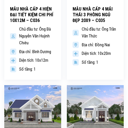
MẪU NHÀ CẤP 4 HIỆN
MẪU NHÀ CẤP 4 MÁI
ĐẠI TIẾT KIỆM CHI PHÍ
THÁI 3 PHÒNG NGỦ
10X12M – C036
ĐẸP 20X9 – C035
Chủ đầu tư: Ông Bà
Chủ đầu tư: Ông Trần
Nguyễn Văn Huỳnh
Văn Thức
Chiêu
Địa chỉ: Đồng Nai
Địa chỉ: Bình Dương
Diện tích: 10x20m
Diện tích: 10x12m
Số tầng: 1
Số tầng: 1