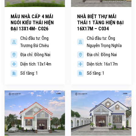
MẪU NHÀ CẤP 4 MÁI
NHÀ BIỆT THỰ MÁI
NGÓI KIỂU THÁI HIỆN
THÁI 1 TẦNG HIỆN ĐẠI
ĐẠI 13X14M- C026
16X17M – C034
Chủ đầu tư: Ông
Chủ đầu tư: Ông
Trương Bá Chiêu
Nguyễn Trọng Nghĩa
Địa chỉ: Đồng Nai
Địa chỉ: Đồng Nai
Diện tích: 13x14m
Diện tích: 16x17m
Số tầng: 1
Số tầng: 1