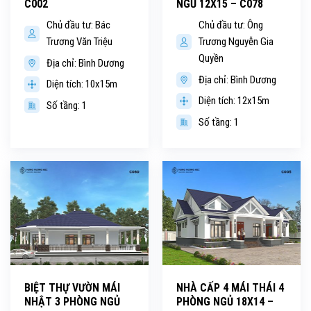
C002
NGỦ 12X15 – C078
Chủ đầu tư: Bác
Chủ đầu tư: Ông
Trương Văn Triệu
Trương Nguyễn Gia
Quyền
Địa chỉ: Bình Dương
Địa chỉ: Bình Dương
Diện tích: 10x15m
Diện tích: 12x15m
Số tầng: 1
Số tầng: 1
BIỆT THỰ VƯỜN MÁI
NHÀ CẤP 4 MÁI THÁI 4
NHẬT 3 PHÒNG NGỦ
PHÒNG NGỦ 18X14 –