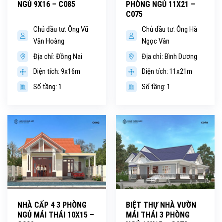
NGỦ 9X16 – C085
PHÒNG NGỦ 11X21 –
C075
Chủ đầu tư: Ông Vũ
Chủ đầu tư: Ông Hà
Văn Hoàng
Ngọc Vân
Địa chỉ: Đồng Nai
Địa chỉ: Bình Dương
Diện tích: 9x16m
Diện tích: 11x21m
Số tầng: 1
Số tầng: 1
NHÀ CẤP 4 3 PHÒNG
BIỆT THỰ NHÀ VƯỜN
NGỦ MÁI THÁI 10X15 –
MÁI THÁI 3 PHÒNG