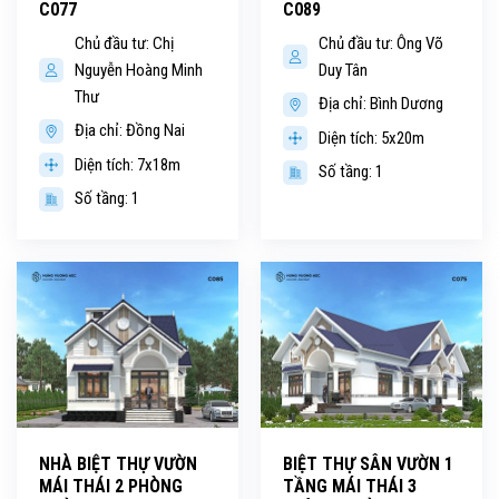
C077
C089
Chủ đầu tư: Chị
Chủ đầu tư: Ông Võ
Nguyễn Hoàng Minh
Duy Tân
Thư
Địa chỉ: Bình Dương
Địa chỉ: Đồng Nai
Diện tích: 5x20m
Diện tích: 7x18m
Số tầng: 1
Số tầng: 1
NHÀ BIỆT THỰ VƯỜN
BIỆT THỰ SÂN VƯỜN 1
MÁI THÁI 2 PHÒNG
TẦNG MÁI THÁI 3