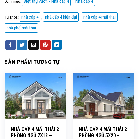
Biệt thự vườn - Nhà cấp 4
Nhà cấp 4
Danh mục:
,
nhà cấp 4
nhà cấp 4 hiện đại
nhà cấp 4 mái thái
Từ khóa:
,
,
,
nhà phố mái thái
SẢN PHẨM TƯƠNG TỰ
NHÀ CẤP 4 MÁI THÁI 2
NHÀ CẤP 4 MÁI THÁI 2
PHÒNG NGỦ 7X18 –
PHÒNG NGỦ 5X20 –