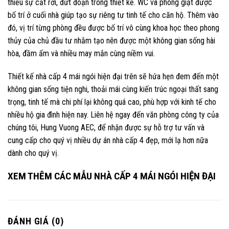
thiểu sự cắt rời, đứt đoạn trong thiết kế. WC và phòng giặt được
bố trí ở cuối nhà giúp tạo sự riêng tư tinh tế cho căn hộ. Thêm vào
đó, vị trí từng phòng đều được bố trí vô cùng khoa học theo phong
thủy của chủ đầu tư nhằm tạo nên được một không gian sống hài
hòa, đầm ấm và nhiều may mắn cùng niềm vui.
Thiết kế nhà cấp 4 mái ngói hiện đại trên sẽ hứa hẹn đem đến một
không gian sống tiện nghi, thoải mái cùng kiến trúc ngoại thất sang
trọng, tinh tế mà chi phí lại không quá cao, phù hợp với kinh tế cho
nhiều hộ gia đình hiện nay. Liên hệ ngay đến văn phòng công ty của
chúng tôi, Hung Vuong AEC, để nhận được sự hỗ trợ tư vấn và
cung cấp cho quý vị nhiều dự án nhà cấp 4 đẹp, mới lạ hơn nữa
dành cho quý vị.
XEM THÊM CÁC MẪU NHÀ CẤP 4 MÁI NGÓI HIỆN ĐẠI
ĐÁNH GIÁ (0)