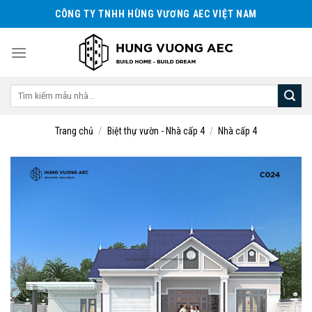
Skip
CÔNG TY TNHH HÙNG VƯƠNG AEC VIỆT NAM
to
content
Tìm
kiếm:
Trang chủ
/
Biệt thự vườn - Nhà cấp 4
/
Nhà cấp 4