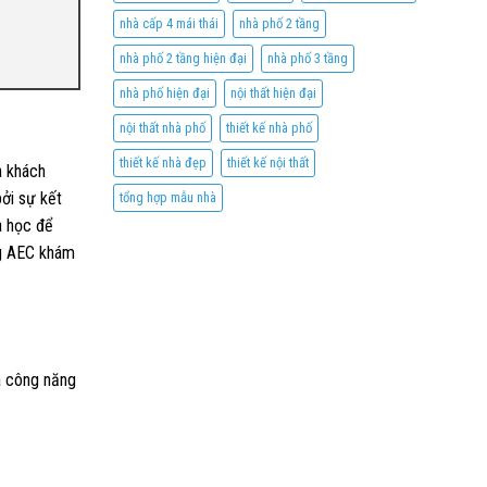
nhà cấp 4 mái thái
nhà phố 2 tầng
nhà phố 2 tầng hiện đại
nhà phố 3 tầng
nhà phố hiện đại
nội thất hiện đại
nội thất nhà phố
thiết kế nhà phố
thiết kế nhà đẹp
thiết kế nội thất
a khách
ởi sự kết
tổng hợp mẫu nhà
a học để
ng AEC khám
à công năng