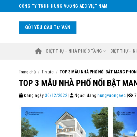
Skip
CÔNG TY TNHH HÙNG VƯƠNG AEC VIỆT NAM
to
content
GỬI YÊU CẦU TƯ VẤN
BIỆT THỰ – NHÀ PHỐ 3 TẦNG
BIỆT THỰ – 
Trang chủ
/
Tin tức
/
TOP 3 MẪU NHÀ PHỐ NỔI BẬT MANG PHONG
TOP 3 MẪU NHÀ PHỐ NỔI BẬT MA
Đăng ngày
30/12/2022
|
Người đăng
hungvuongaec
|
7