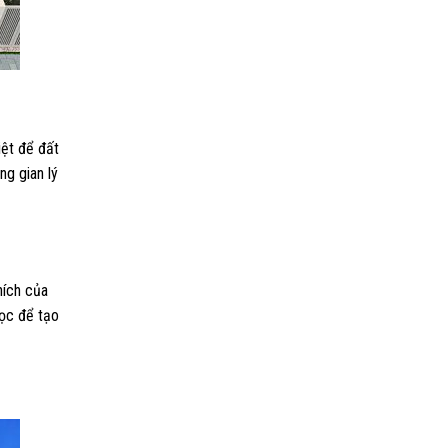
iệt để đất
ng gian lý
hích của
học để tạo