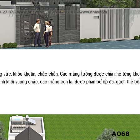
ông vức, khỏe khoắn, chắc chắn. Các mảng tường được chia nhỏ từng kho
ình khối vuông chắc, các mảng còn lại được phân bố ốp đá, gạch thẻ bổ 