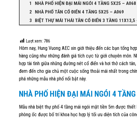
NHÀ PHỐ HIỆN ĐẠI MÁI NGÓI 4 TẦNG 5X25 – A068
NHÀ PHỐ TÂN CỔ ĐIỂN 4 TẦNG 5X25 – A069
BIỆT THỰ MÁI THÁI TÂN CỔ ĐIỂN 3 TẦNG 11X13,5 
Lượt xem:
786
Hôm nay, Hung Vuong AEC xin giới thiệu đến các bạn tổng hợ
hàng cũng như những đánh giá tích cực từ giới chuyên môn. 
hợp tài tình giữa những đường nét cổ điển và hơi thở cách tân
đem đến cho gia chủ một cuộc sống thoải mái nhất trong chí
phá những mẫu nhà phố nổi bật này.
NHÀ PHỐ HIỆN ĐẠI MÁI NGÓI 4 TẦNG
Mẫu nhà biệt thự phố 4 tầng mái ngói mặt tiền 5m được thiết 
phòng ốc được bố trí khoa học hợp lý tối ưu diện tích của công