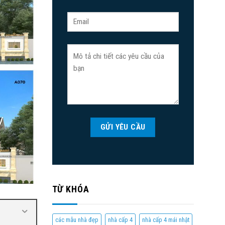
TỪ KHÓA
các mẫu nhà đẹp
nhà cấp 4
nhà cấp 4 mái nhật