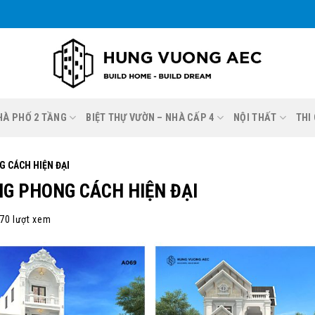
NHÀ PHỐ 2 TẦNG
BIỆT THỰ VƯỜN – NHÀ CẤP 4
NỘI THẤT
THI
 CÁCH HIỆN ĐẠI
NG PHONG CÁCH HIỆN ĐẠI
70 lượt xem