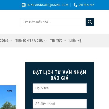
HUNGVUONGAEC@GMAIL.COM
0917472787
Tìm
kiếm:
 CÔNG
TIỆN ÍCH TRA CỨU
TIN TỨC
LIÊN HỆ
ĐẶT LỊCH TƯ VẤN NHẬN
BÁO GIÁ