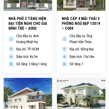
NHÀ PHỐ 3 TẦNG HIỆN
NHÀ CẤP 4 MÁI THÁI 3
ĐẠI TIỆN NGHI CHO GIA
PHÒNG NGỦ ĐẸP 13X14
ĐÌNH TRẺ – A002
– C004
Chủ đầu tư: Anh
Chủ đầu tư: Ông
Hoàng Nhật Hạ
Phạm Văn Thừa
Địa chỉ: TP HCM
Địa chỉ: Đồng Nai
Diện tích: 8x7m
Diện tích: 13x14m
Số tầng: 3 tầng 1 lửng
Số tầng: 1