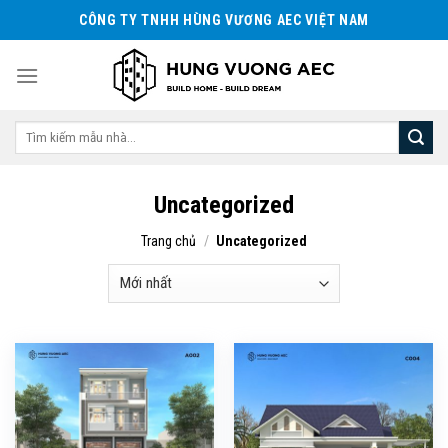
Skip
CÔNG TY TNHH HÙNG VƯƠNG AEC VIỆT NAM
to
content
Tìm
kiếm:
Uncategorized
Trang chủ
/
Uncategorized