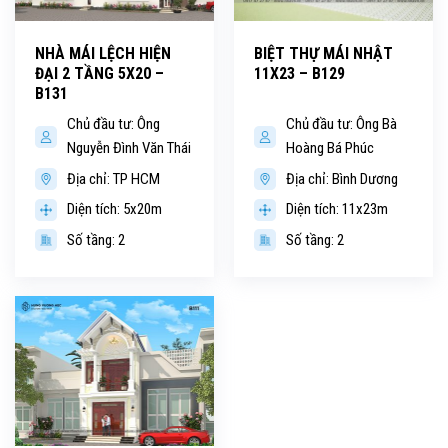
NHÀ MÁI LỆCH HIỆN
BIỆT THỰ MÁI NHẬT
ĐẠI 2 TẦNG 5X20 –
11X23 – B129
B131
Chủ đầu tư: Ông
Chủ đầu tư: Ông Bà
Nguyễn Đình Văn Thái
Hoàng Bá Phúc
Địa chỉ: TP HCM
Địa chỉ: Bình Dương
Diện tích: 5x20m
Diện tích: 11x23m
Số tầng: 2
Số tầng: 2