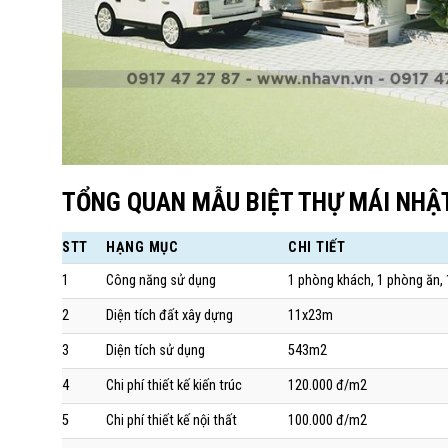
TỔNG QUAN MẪU BIỆT THỰ MÁI NHẬ
STT
HẠNG MỤC
CHI TIẾT
1
Công năng sử dụng
1 phòng khách, 1 phòng ăn,
2
Diện tích đất xây dựng
11x23m
3
Diện tích sử dụng
543m2
4
Chi phí thiết kế kiến trúc
120.000 đ/m2
5
Chi phí thiết kế nội thất
100.000 đ/m2