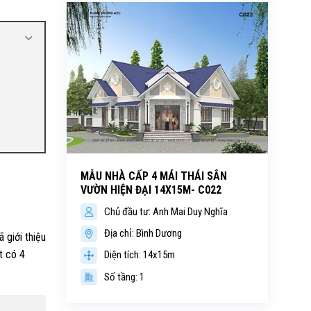
MẪU NHÀ CẤP 4 MÁI THÁI SÂN
VƯỜN HIỆN ĐẠI 14X15M- C022
Chủ đầu tư: Anh Mai Duy Nghĩa
Địa chỉ: Bình Dương
 giới thiệu
t có 4
Diện tích: 14x15m
Số tầng: 1