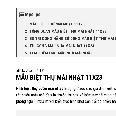
Mục lục
MẪU BIỆT THỰ MÁI NHẬT 11X23
TỔNG QUAN MẪU BIỆT THỰ MÁI NHẬT 11X23
BỐ TRÍ CÔNG NĂNG SỬ DỤNG MẪU BIỆT THỰ MÁI 
THI CÔNG MẪU NHÀ MÁI NHẬT 11X23
XEM THÊM CÁC MẪU NHÀ MÁI NHẬT
Lượt xem:
1.191
MẪU BIỆT THỰ MÁI NHẬT 11X23
Nhà biệt thự vườn mái nhật
là dạng được các gia đình việt 
rất nhiều mẫu nhà đẹp từ trước tới nay, và hôm nay sẽ cung 
phòng ngủ 11×23 m với kiến trúc hình khối cân đối có nhiều m