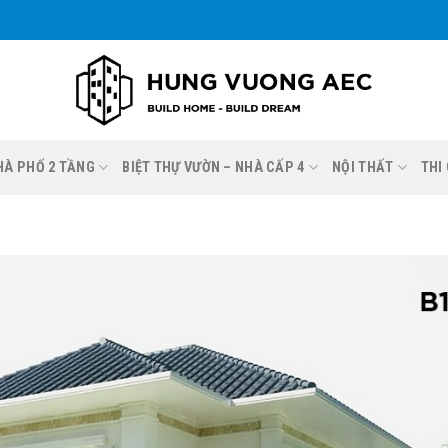
NHÀ PHỐ 2 TẦNG
BIỆT THỰ VƯỜN – NHÀ CẤP 4
NỘI THẤT
THI