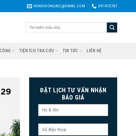
HUNGVUONGAEC@GMAIL.COM
0917472787
Tìm
kiếm:
 CÔNG
TIỆN ÍCH TRA CỨU
TIN TỨC
LIÊN HỆ
ĐẶT LỊCH TƯ VẤN NHẬN
BÁO GIÁ