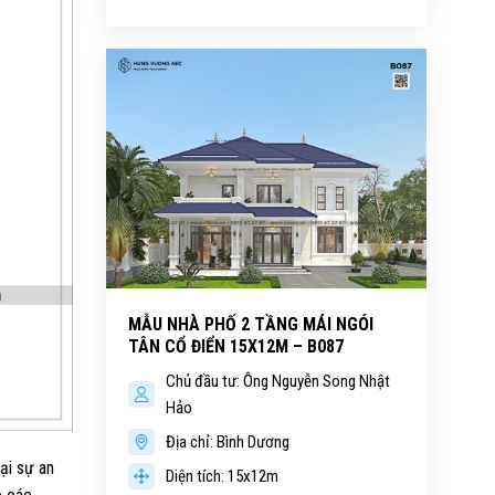
MẪU NHÀ PHỐ 2 TẦNG MÁI NGÓI
TÂN CỔ ĐIỂN 15X12M – B087
Chủ đầu tư: Ông Nguyễn Song Nhật
Hảo
Địa chỉ: Bình Dương
ại sự an
Diện tích: 15x12m