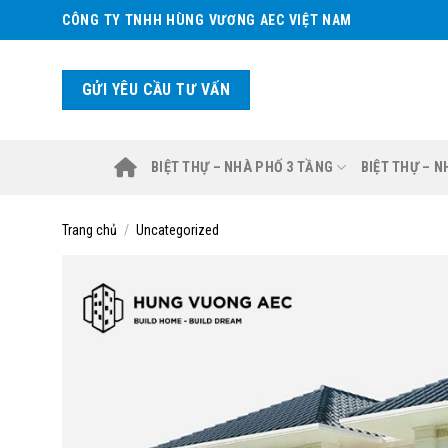
Skip
CÔNG TY TNHH HÙNG VƯƠNG AEC VIỆT NAM
to
content
GỬI YÊU CẦU TƯ VẤN
BIỆT THỰ – NHÀ PHỐ 3 TẦNG
BIỆT THỰ – 
Trang chủ
/
Uncategorized