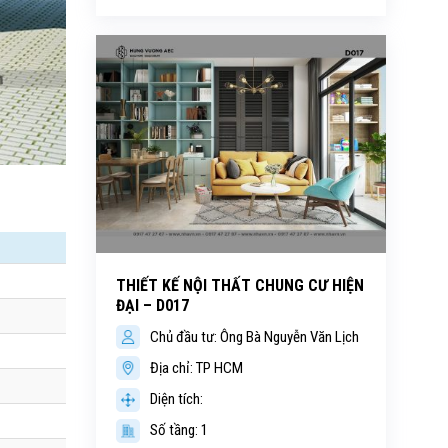
THIẾT KẾ NỘI THẤT CHUNG CƯ HIỆN
ĐẠI – D017
Chủ đầu tư: Ông Bà Nguyễn Văn Lịch
Địa chỉ: TP HCM
Diện tích:
Số tầng: 1