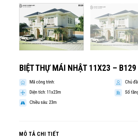
BIỆT THỰ MÁI NHẬT 11X23 – B129
Mã công trình:
Chủ đầ
Diện tích: 11x23m
Số tầng
Chiều sâu: 23m
MÔ TẢ CHI TIẾT