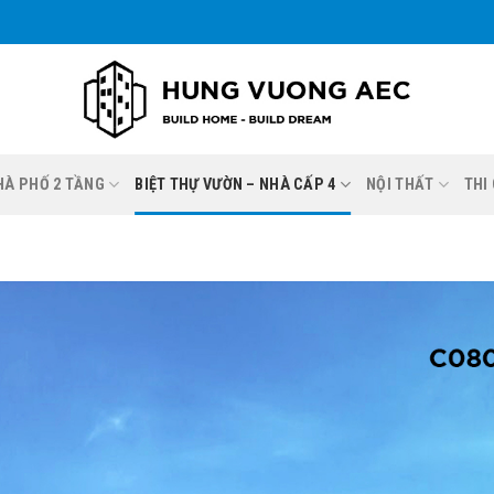
NHÀ PHỐ 2 TẦNG
BIỆT THỰ VƯỜN – NHÀ CẤP 4
NỘI THẤT
THI