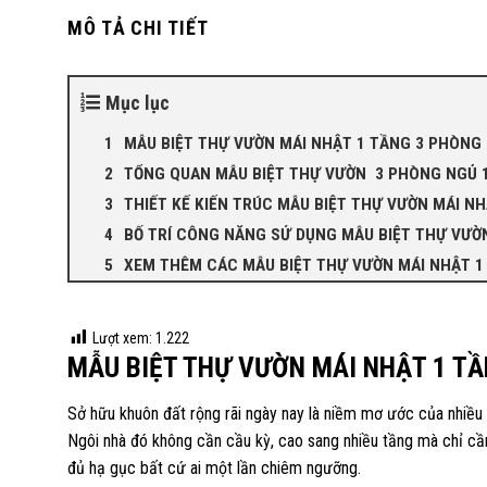
MÔ TẢ CHI TIẾT
Mục lục
MẪU BIỆT THỰ VƯỜN MÁI NHẬT 1 TẦNG 3 PHÒNG
TỔNG QUAN MẪU BIỆT THỰ VƯỜN 3 PHÒNG NGỦ 
THIẾT KẾ KIẾN TRÚC MẪU BIỆT THỰ VƯỜN MÁI N
BỐ TRÍ CÔNG NĂNG SỬ DỤNG MẪU BIỆT THỰ VƯỜ
XEM THÊM CÁC MẪU BIỆT THỰ VƯỜN MÁI NHẬT 1
Lượt xem:
1.222
MẪU BIỆT THỰ VƯỜN MÁI NHẬT 1 TẦ
Sở hữu khuôn đất rộng rãi ngày nay là niềm mơ ước của nhiều n
Ngôi nhà đó không cần cầu kỳ, cao sang nhiều tầng mà chỉ cầ
đủ hạ gục bất cứ ai một lần chiêm ngưỡng.