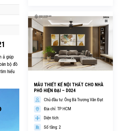
21
n ả giúp
toàn bộ đồ
tìm hiểu
MẪU THIẾT KẾ NỘI THẤT CHO NHÀ
PHỐ HIỆN ĐẠI – D024
Chủ đầu tư: Ông Bà Trương Văn Đạt
Địa chỉ: TP HCM
Diện tích:
Số tầng: 2