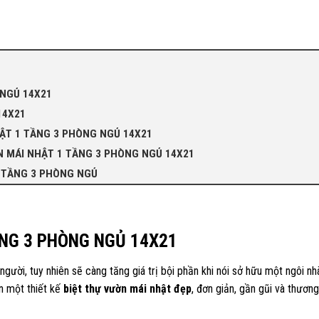
 NGỦ 14X21
14X21
HẬT 1 TẦNG 3 PHÒNG NGỦ 14X21
N MÁI NHẬT 1 TẦNG 3 PHÒNG NGỦ 14X21
 TẦNG 3 PHÒNG NGỦ
NG 3 PHÒNG NGỦ 14X21
gười, tuy nhiên sẽ càng tăng giá trị bội phần khi nói sở hữu một ngôi nh
n một thiết kế
biệt thự vườn mái nhật đẹp
, đơn giản, gần gũi và thươn