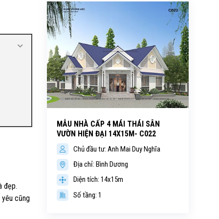
MẪU NHÀ CẤP 4 MÁI THÁI SÂN
VƯỜN HIỆN ĐẠI 14X15M- C022
Chủ đầu tư: Anh Mai Duy Nghĩa
Địa chỉ: Bình Dương
Diện tích: 14x15m
à đẹp.
Số tầng: 1
g yêu cũng