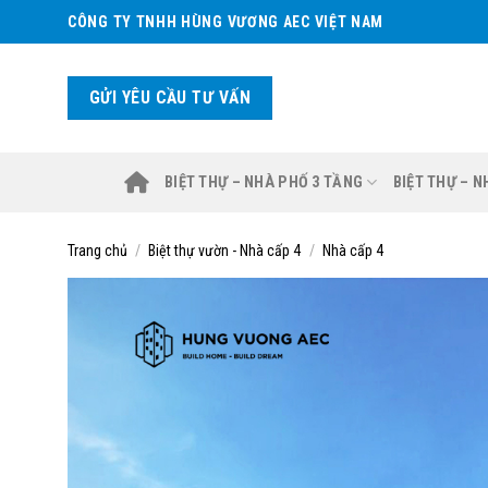
Skip
CÔNG TY TNHH HÙNG VƯƠNG AEC VIỆT NAM
to
content
GỬI YÊU CẦU TƯ VẤN
BIỆT THỰ – NHÀ PHỐ 3 TẦNG
BIỆT THỰ – 
Trang chủ
/
Biệt thự vườn - Nhà cấp 4
/
Nhà cấp 4