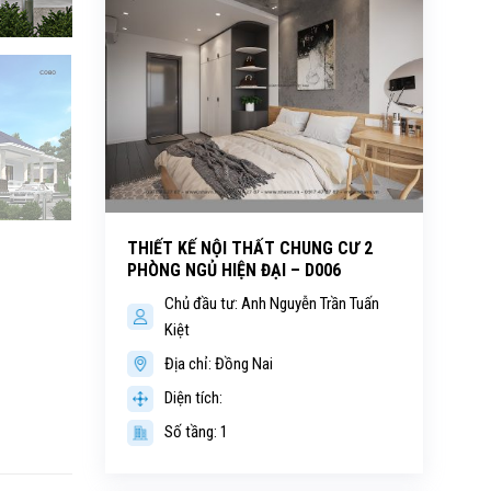
THIẾT KẾ NỘI THẤT CHUNG CƯ 2
PHÒNG NGỦ HIỆN ĐẠI – D006
Chủ đầu tư: Anh Nguyễn Trần Tuấn
Kiệt
Địa chỉ: Đồng Nai
Diện tích:
Số tầng: 1