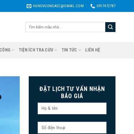
HUNGVUONGAEC@GMAIL.COM
0917472787
Tìm
kiếm:
 CÔNG
TIỆN ÍCH TRA CỨU
TIN TỨC
LIÊN HỆ
ĐẶT LỊCH TƯ VẤN NHẬN
BÁO GIÁ