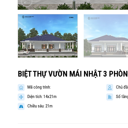
BIỆT THỰ VƯỜN MÁI NHẬT 3 PHÒN
Mã công trình:
Chủ đầ
Diện tích: 14x21m
Số tầng
Chiều sâu: 21m