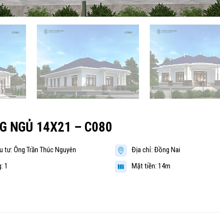
G NGỦ 14X21 – C080
u tư: Ông Trần Thúc Nguyên
Địa chỉ: Đồng Nai
: 1
Mặt tiền: 14m