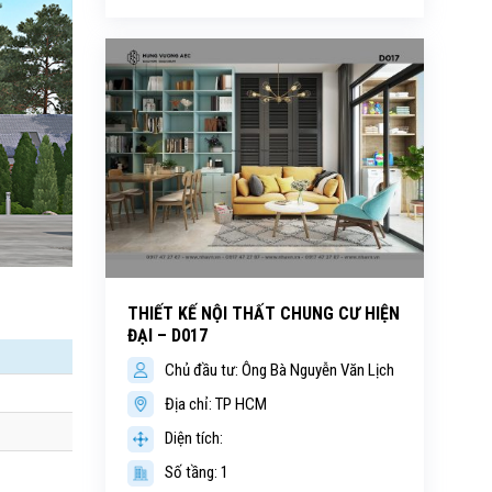
THIẾT KẾ NỘI THẤT CHUNG CƯ HIỆN
ĐẠI – D017
Chủ đầu tư: Ông Bà Nguyễn Văn Lịch
Địa chỉ: TP HCM
Diện tích:
Số tầng: 1