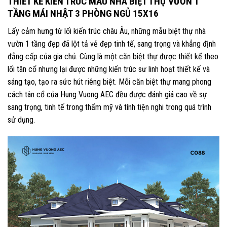
THIẾT KẾ KIẾN TRÚC MẪU NHÀ BIỆT THỰ VƯỜN 1
TẦNG MÁI NHẬT 3 PHÒNG NGỦ 15X16
Lấy cảm hưng từ lối kiến trúc châu Âu, những mẫu biệt thự nhà
vườn 1 tầng đẹp đã lột tả vẻ đẹp tinh tế, sang trọng và khẳng định
đẳng cấp của gia chủ. Cùng là một căn biệt thự được thiết kế theo
lối tân cổ nhưng lại được những kiến trúc sư linh hoạt thiết kế và
sáng tạo, tạo ra sức hút riêng biệt. Mỗi căn biệt thự mang phong
cách tân cổ của Hung Vuong AEC đều được đánh giá cao về sự
sang trọng, tinh tế trong thẩm mỹ và tính tiện nghi trong quá trình
sử dụng.