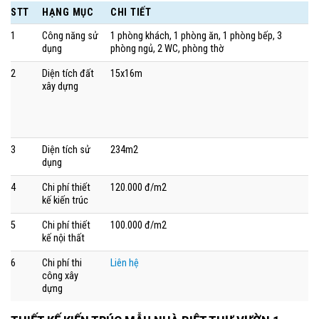
STT
HẠNG MỤC
CHI TIẾT
1
Công năng sử
1 phòng khách, 1 phòng ăn, 1 phòng bếp, 3
dụng
phòng ngủ, 2 WC, phòng thờ
2
Diện tích đất
15x16m
xây dựng
3
Diện tích sử
234m2
dụng
4
Chi phí thiết
120.000 đ/m2
kế kiến trúc
5
Chi phí thiết
100.000 đ/m2
kế nội thất
6
Chi phí thi
Liên hệ
công xây
dựng