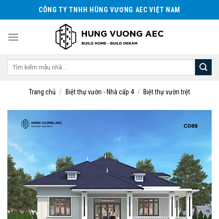
Skip
CÔNG TY TNHH HÙNG VƯƠNG AEC VIỆT NAM
to
content
Tìm
kiếm:
Trang chủ
/
Biệt thự vườn - Nhà cấp 4
/
Biệt thự vườn trệt