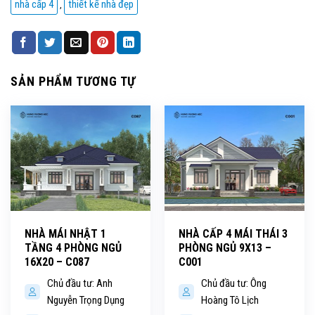
nhà cấp 4
thiết kế nhà đẹp
,
SẢN PHẨM TƯƠNG TỰ
NHÀ MÁI NHẬT 1
NHÀ CẤP 4 MÁI THÁI 3
TẦNG 4 PHÒNG NGỦ
PHÒNG NGỦ 9X13 –
16X20 – C087
C001
Chủ đầu tư: Anh
Chủ đầu tư: Ông
Nguyễn Trọng Dụng
Hoàng Tô Lịch