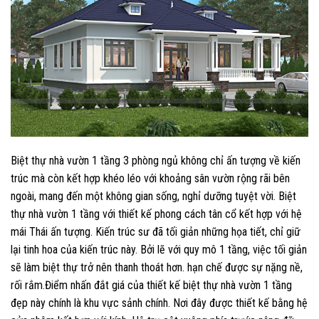
Biệt thự nhà vườn 1 tầng 3 phòng ngủ không chỉ ấn tượng về kiến
trúc mà còn kết hợp khéo léo với khoảng sân vườn rộng rãi bên
ngoài, mang đến một không gian sống, nghỉ dưỡng tuyệt vời. Biệt
thự nhà vườn 1 tầng với thiết kế phong cách tân cổ kết hợp với hệ
mái Thái ấn tượng. Kiến trúc sư đã tối giản những họa tiết, chỉ giữ
lại tinh hoa của kiến trúc này. Bởi lẽ với quy mô 1 tầng, việc tối giản
sẽ làm biệt thự trở nên thanh thoát hơn. hạn chế được sự nặng nề,
rối rắm.Điểm nhấn đắt giá của thiết kế biệt thự nhà vườn 1 tầng
đẹp này chính là khu vực sảnh chính. Nơi đây được thiết kế bằng hệ