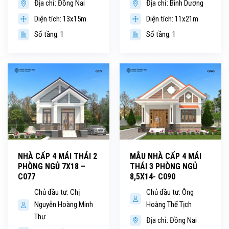
Địa chỉ: Đồng Nai
Địa chỉ: Bình Dương
Diện tích: 13x15m
Diện tích: 11x21m
Số tầng: 1
Số tầng: 1
NHÀ CẤP 4 MÁI THÁI 2
MẪU NHÀ CẤP 4 MÁI
PHÒNG NGỦ 7X18 –
THÁI 3 PHÒNG NGỦ
C077
8,5X14- C090
Chủ đầu tư: Chị
Chủ đầu tư: Ông
Nguyễn Hoàng Minh
Hoàng Thế Tịch
Thư
Địa chỉ: Đồng Nai