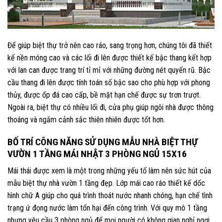
Để giúp biệt thự trở nên cao ráo, sang trọng hơn, chúng tôi đã thiết
kế nền móng cao và các lối đi lên được thiết kế bậc thang kết hợp
với lan can được trang trí tỉ mỉ với những đường nét quyến rũ. Bậc
cầu thang đi lên được tính toán số bậc sao cho phù hợp với phong
thủy, được ốp đá cao cấp, bề mặt hạn chế được sự trơn trượt.
Ngoài ra, biệt thự có nhiều lối đi, cửa phụ giúp ngôi nhà được thông
thoáng và ngắm cảnh sắc thiên nhiên được tốt hơn.
BỐ TRÍ CÔNG NĂNG SỬ DỤNG MẪU NHÀ BIỆT THỰ
VƯỜN 1 TẦNG MÁI NHẬT 3 PHÒNG NGỦ 15X16
Mái thái được xem là một trong những yếu tố làm nên sức hút của
mẫu biệt thự nhà vườn 1 tầng đẹp. Lớp mái cao ráo thiết kế dốc
hình chữ A giúp cho quá trình thoát nước nhanh chóng, hạn chế tình
trạng ứ đọng nước làm tổn hại đến công trình. Với quy mô 1 tầng
nhưng yêu cầu 3 phòng ngủ để mọi người có không gian nghỉ ngơi,