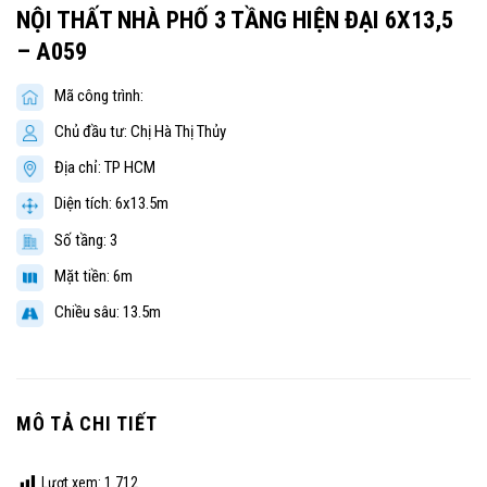
NỘI THẤT NHÀ PHỐ 3 TẦNG HIỆN ĐẠI 6X13,5
– A059
Mã công trình:
Chủ đầu tư: Chị Hà Thị Thủy
Địa chỉ: TP HCM
Diện tích: 6x13.5m
Số tầng: 3
Mặt tiền: 6m
Chiều sâu: 13.5m
MÔ TẢ CHI TIẾT
Lượt xem:
1.712