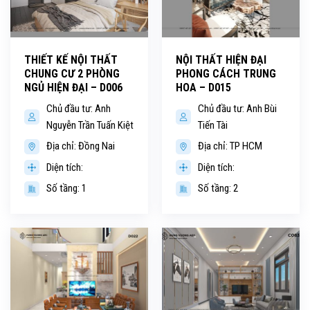
THIẾT KẾ NỘI THẤT
NỘI THẤT HIỆN ĐẠI
CHUNG CƯ 2 PHÒNG
PHONG CÁCH TRUNG
NGỦ HIỆN ĐẠI – D006
HOA – D015
Chủ đầu tư: Anh
Chủ đầu tư: Anh Bùi
Nguyễn Trần Tuấn Kiệt
Tiến Tài
Địa chỉ: Đồng Nai
Địa chỉ: TP HCM
Diện tích:
Diện tích:
Số tầng: 1
Số tầng: 2