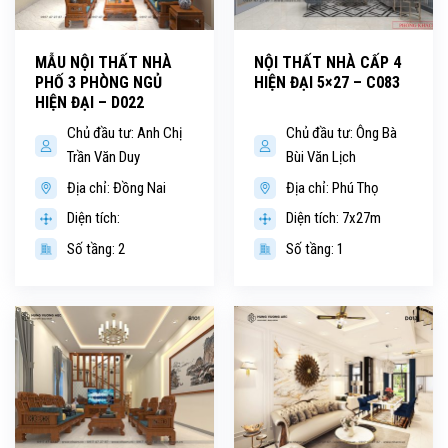
MẪU NỘI THẤT NHÀ
NỘI THẤT NHÀ CẤP 4
PHỐ 3 PHÒNG NGỦ
HIỆN ĐẠI 5×27 – C083
HIỆN ĐẠI – D022
Chủ đầu tư: Anh Chị
Chủ đầu tư: Ông Bà
Trần Văn Duy
Bùi Văn Lịch
Địa chỉ: Đồng Nai
Địa chỉ: Phú Thọ
Diện tích:
Diện tích: 7x27m
Số tầng: 2
Số tầng: 1