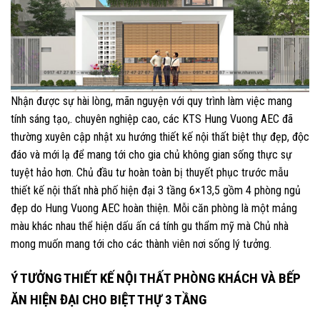
Nhận được sự hài lòng, mãn nguyện với quy trình làm việc mang
tính sáng tạo,. chuyên nghiệp cao, các KTS Hung Vuong AEC đã
thường xuyên cập nhật xu hướng thiết kế nội thất biệt thự đẹp, độc
đáo và mới lạ để mang tới cho gia chủ không gian sống thực sự
tuyệt hảo hơn. Chủ đầu tư hoàn toàn bị thuyết phục trước mẫu
thiết kế nội thất nhà phố hiện đại 3 tầng 6×13,5 gồm 4 phòng ngủ
đẹp do Hung Vuong AEC hoàn thiện. Mỗi căn phòng là một mảng
màu khác nhau thể hiện dấu ấn cá tính gu thẩm mỹ mà Chủ nhà
mong muốn mang tới cho các thành viên nơi sống lý tưởng.
Ý TƯỞNG THIẾT KẾ NỘI THẤT PHÒNG KHÁCH VÀ BẾP
ĂN HIỆN ĐẠI CHO BIỆT THỰ 3 TẦNG