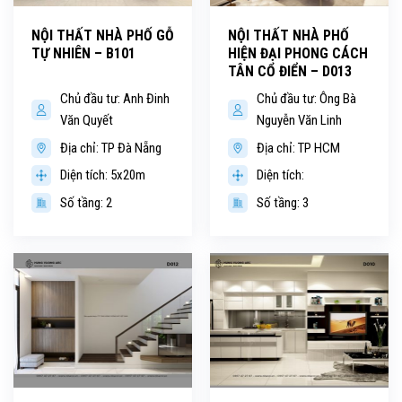
NỘI THẤT NHÀ PHỐ GỖ
NỘI THẤT NHÀ PHỐ
TỰ NHIÊN – B101
HIỆN ĐẠI PHONG CÁCH
TÂN CỔ ĐIỂN – D013
Chủ đầu tư: Anh Đinh
Chủ đầu tư: Ông Bà
Văn Quyết
Nguyễn Văn Linh
Địa chỉ: TP Đà Nẵng
Địa chỉ: TP HCM
Diện tích: 5x20m
Diện tích:
Số tầng: 2
Số tầng: 3