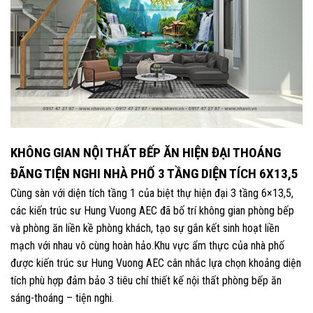
KHÔNG GIAN NỘI THẤT BẾP ĂN HIỆN ĐẠI THOÁNG
ĐÃNG TIỆN NGHI NHÀ PHỐ 3 TẦNG DIỆN TÍCH 6X13,5
Cùng sàn với diện tích tầng 1 của biệt thự hiện đại 3 tầng 6×13,5,
các kiến trúc sư Hung Vuong AEC đã bố trí không gian phòng bếp
và phòng ăn liền kề phòng khách, tạo sự gắn kết sinh hoạt liền
mạch với nhau vô cùng hoàn hảo.Khu vực ẩm thực của nhà phố
được kiến trúc sư Hung Vuong AEC cân nhắc lựa chọn khoảng diện
tích phù hợp đảm bảo 3 tiêu chí thiết kế nội thất phòng bếp ăn
sáng-thoáng – tiện nghi.